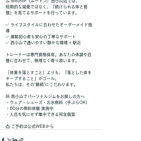
ム Mouton（ムートン）西小山店では、
短期的な減量ではなく、「続けられる体と習
慣」を育てるサポートを行っています。
✅ ライフスタイルに合わせたオーダーメイド指
導
✅ 運動初心者も安心の丁寧なサポート
✅ 西小山で通いやすい静かな環境 × 駅近
トレーナーは専門資格保有。あなたの体調や目
標に合わせて、無理なく寄り添います。
「体重を落とすこと」よりも、「落とした体を
キープすること」がゴール。
私たちは、その“継続”にこだわります。
🧸 西小山でパーソナルジムをお探しの方へ
・ウェア・シューズ・お水無料（手ぶらOK）
・60分の無料体験 実施中
・人目を気にせず集中できる完全個室
📩 ご予約は公式WEBから